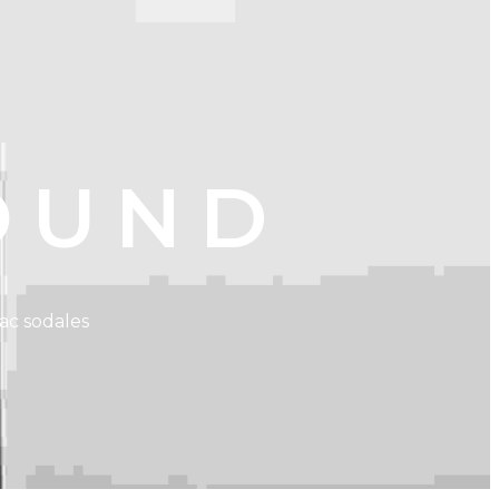
OUND
ac sodales