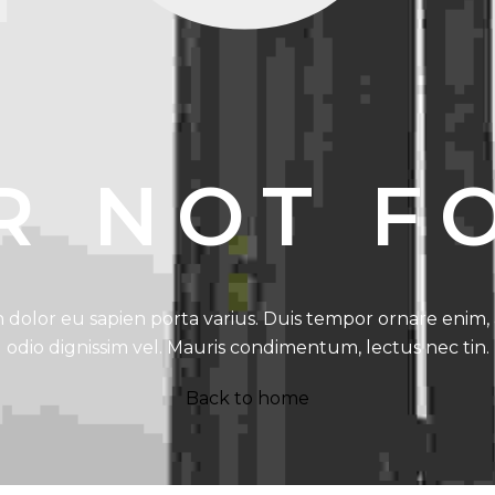
R NOT F
 dolor eu sapien porta varius. Duis tempor ornare enim, 
odio dignissim vel. Mauris condimentum, lectus nec tin.
Back to home