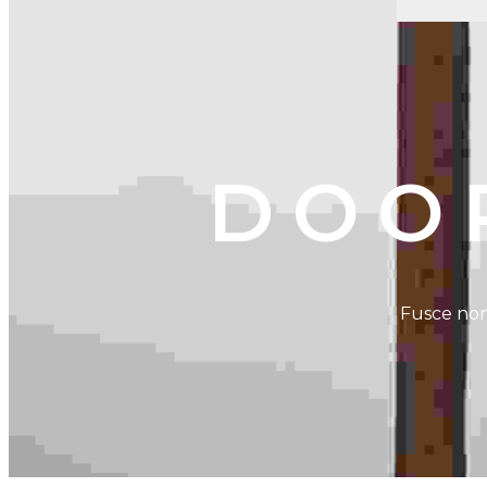
DOO
Fusce non